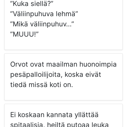
”Kuka siellä?”
”Väliinpuhuva lehmä”
”Mikä väliinpuhuv…”
”MUUU!”
Orvot ovat maailman huonoimpia
pesäpalloilijoita, koska eivät
tiedä missä koti on.
Ei koskaan kannata yllättää
spitaalisia, heiltä putoaa leuka