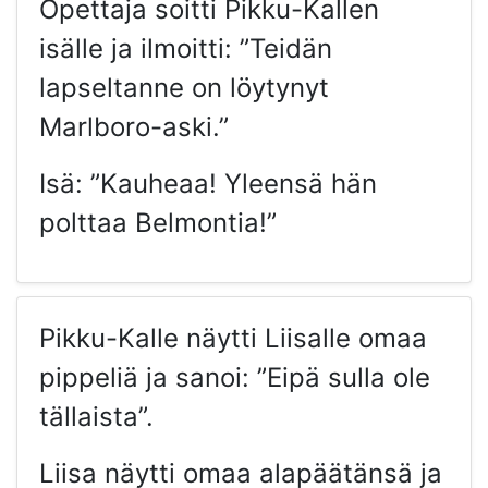
Opettaja soitti Pikku-Kallen
isälle ja ilmoitti: ”Teidän
lapseltanne on löytynyt
Marlboro-aski.”
Isä: ”Kauheaa! Yleensä hän
polttaa Belmontia!”
Pikku-Kalle näytti Liisalle omaa
pippeliä ja sanoi: ”Eipä sulla ole
tällaista”.
Liisa näytti omaa alapäätänsä ja