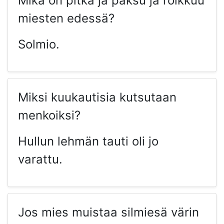
Mikä on pitkä ja paksu ja roikkuu
miesten edessä?
Solmio.
Miksi kuukautisia kutsutaan
menkoiksi?
Hullun lehmän tauti oli jo
varattu.
Jos mies muistaa silmiesä värin