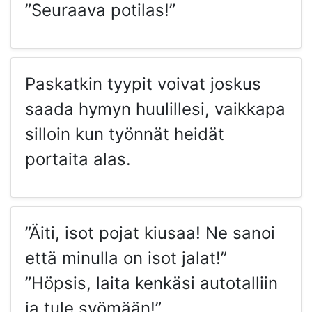
”Seuraava potilas!”
Paskatkin tyypit voivat joskus
saada hymyn huulillesi, vaikkapa
silloin kun työnnät heidät
portaita alas.
”Äiti, isot pojat kiusaa! Ne sanoi
että minulla on isot jalat!”
”Höpsis, laita kenkäsi autotalliin
ja tule syömään!”